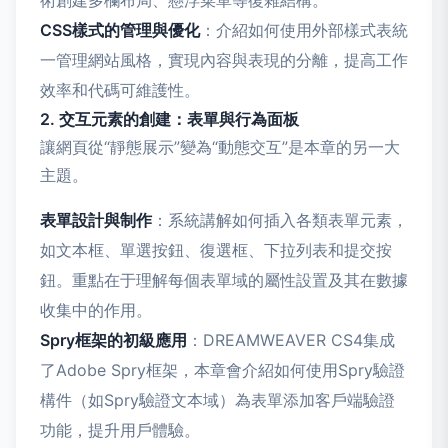
術創建多欄布局、懸浮菜單等復雜結構。
CSS樣式的管理與優化
：介紹如何使用外部樣式表統
一管理網站風格，實現內容與表現的分離，提高工作
效率和代碼可維護性。
2. 交互元素的創建：表單與行為面板
讓網頁從“靜態展示”變為“動態交互”是本章的另一大
主題。
表單設計與制作
：系統講解如何插入各類表單元素，
如文本框、單選按鈕、復選框、下拉列表和提交按
鈕。重點在于理解每個表單域的屬性設置及其在數據
收集中的作用。
Spry框架的初級應用
：DREAMWEAVER CS4集成
了Adobe Spry框架，本章會介紹如何使用Spry驗證
構件（如Spry驗證文本域）為表單添加客戶端驗證
功能，提升用戶體驗。